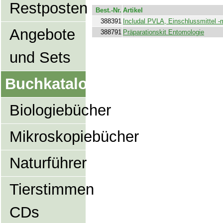
Restposten
Best.-Nr.
Artikel
388391
Includal PVLA, Einschlussmittel -m
Angebote
388791
Präparationskit Entomologie
und Sets
Buchkatalog
Biologiebücher
Mikroskopiebücher
Naturführer
Tierstimmen
CDs