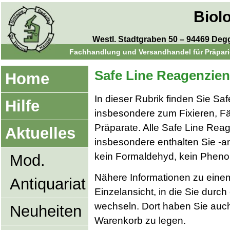
Biol
Westl. Stadtgraben 50 – 94469 Degge
Fachhandlung und Versandhandel für Präparie
Safe Line Reagenzien
Home
In dieser Rubrik finden Sie Sa
Hilfe
insbesondere zum Fixieren, F
Präparate. Alle Safe Line Reage
Aktuelles
insbesondere enthalten Sie -an
kein Formaldehyd, kein Phenol,
Mod.
Nähere Informationen zu einem 
Antiquariat
Einzelansicht, in die Sie durch
wechseln. Dort haben Sie auch 
Neuheiten
Warenkorb zu legen.