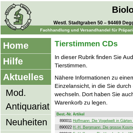
Biol
Westl. Stadtgraben 50 – 94469 Degge
Fachhandlung und Versandhandel für Präparie
Tierstimmen CDs
Home
In dieser Rubrik finden Sie A
Hilfe
Tierstimmen.
Aktuelles
Nähere Informationen zu einem 
Einzelansicht, in die Sie durch
Mod.
wechseln. Dort haben Sie auch 
Warenkorb zu legen.
Antiquariat
Best.-Nr.
Artikel
Neuheiten
890011
Hoffmann: Die Vogelwelt in Gärten
890022
H.-H. Bergmann: Die grosse Kos