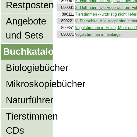
890041
S. Hoffmann: Die Vogelwelt des W
Restposten
890081
S. Hoffmann: Die Vogelwelt am Fut
890111
Tierstimmen -kurzfristig nicht liefer
Angebote
890221
V. Dierschke: Alle Vögel sind scho
890351
Vogelstimmen in Heide, Moor und
und Sets
890371
Vogelstimmen im Gebirge
Buchkatalog
Biologiebücher
Mikroskopiebücher
Naturführer
Tierstimmen
CDs