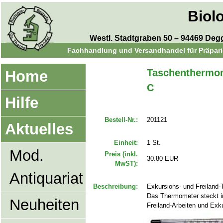
Biol
Westl. Stadtgraben 50 – 94469 Degge
Fachhandlung und Versandhandel für Präparie
Taschenthermome
Home
C
Hilfe
Bestell-Nr.:
201121
Aktuelles
Einheit:
1 St.
Mod.
Preis (inkl.
30.80 EUR
MwST):
Antiquariat
Beschreibung:
Exkursions- und Freiland-
Das Thermometer steckt in
Neuheiten
Freiland-Arbeiten und Exk