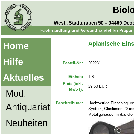
Biol
Westl. Stadtgraben 50 – 94469 Degge
Fachhandlung und Versandhandel für Präparie
Aplanische Eins
Home
Hilfe
Bestell-Nr.:
202231
Aktuelles
Einheit:
1 St.
Preis (inkl.
29.50 EUR
MwST):
Mod.
Beschreibung:
Hochwertige Einschlaglupe
Antiquariat
System, Glaslinsen 20 mm
Metallgehäuse, in das die
Neuheiten