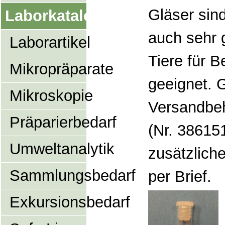
Gläser sin
Laborkatalog
auch sehr 
Laborartikel
Tiere für
Mikropräparate
geeignet. 
Mikroskopie
Versandbeh
Präparierbedarf
(Nr. 38615
Umweltanalytik
zusätzlich
Sammlungsbedarf
per Brief.
Exkursionsbedarf