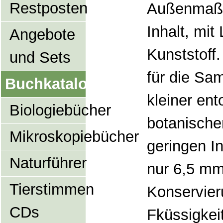
Restposten
Außenmaß 
Inhalt, mit
Angebote
Kunststoff.
und Sets
für die Sa
Buchkatalog
kleiner en
Biologiebücher
botanische
Mikroskopiebücher
geringen I
Naturführer
nur 6,5 mm
Tierstimmen
Konservier
CDs
Fküssigkei