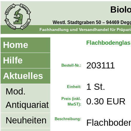
Biol
Westl. Stadtgraben 50 – 94469 Degge
Fachhandlung und Versandhandel für Präparie
Flachbodenglas
Home
Hilfe
203111
Bestell-Nr.:
Aktuelles
1 St.
Einheit:
Mod.
0.30 EUR
Preis (inkl.
Antiquariat
MwST):
Neuheiten
Beschreibung:
Flachboden