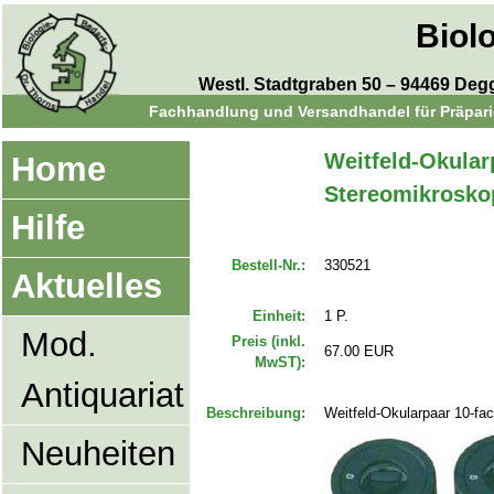
Biol
Westl. Stadtgraben 50 – 94469 Degge
Fachhandlung und Versandhandel für Präparie
Weitfeld-Okular
Home
Stereomikrosko
Hilfe
Bestell-Nr.:
330521
Aktuelles
Einheit:
1 P.
Mod.
Preis (inkl.
67.00 EUR
MwST):
Antiquariat
Beschreibung:
Weitfeld-Okularpaar 10-fa
Neuheiten