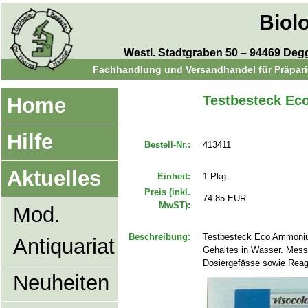
Biol
Westl. Stadtgraben 50 – 94469 Degge
Fachhandlung und Versandhandel für Präparie
Testbesteck E
Home
Hilfe
Bestell-Nr.:
413411
Aktuelles
Einheit:
1 Pkg.
Preis (inkl.
74.85 EUR
MwST):
Mod.
Beschreibung:
Testbesteck Eco Ammoniu
Antiquariat
Gehaltes in Wasser. Messb
Dosiergefässe sowie Reag
Neuheiten