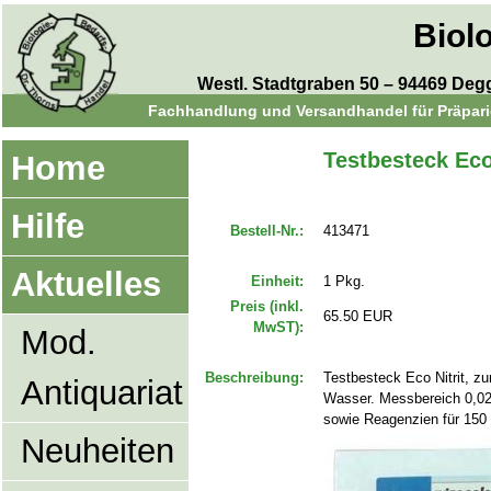
Biol
Westl. Stadtgraben 50 – 94469 Degge
Fachhandlung und Versandhandel für Präparie
Testbesteck Eco 
Home
Hilfe
Bestell-Nr.:
413471
Aktuelles
Einheit:
1 Pkg.
Preis (inkl.
65.50 EUR
MwST):
Mod.
Beschreibung:
Testbesteck Eco Nitrit, zu
Antiquariat
Wasser. Messbereich 0,02 
sowie Reagenzien für 15
Neuheiten