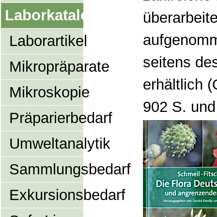
Laborkatalog
überarbeit
aufgenomme
Laborartikel
seitens de
Mikropräparate
erhältlich 
Mikroskopie
902 S. und 
Präparierbedarf
Umweltanalytik
Sammlungsbedarf
Exkursionsbedarf