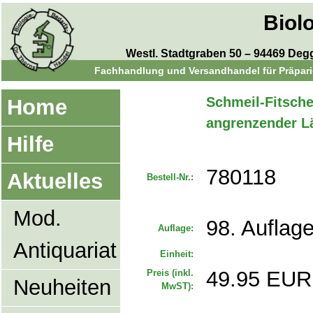
Biol
Westl. Stadtgraben 50 – 94469 Degge
Fachhandlung und Versandhandel für Präparie
Schmeil-Fitsche
Home
angrenzender L
Hilfe
780118
Aktuelles
Bestell-Nr.:
Mod.
98. Auflag
Auflage:
Antiquariat
Einheit:
49.95 EUR
Preis (inkl.
Neuheiten
MwST):