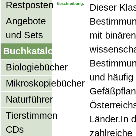
Restposten
Beschreibung:
Dieser Kla
Angebote
Bestimmun
und Sets
mit binäre
wissenscha
Buchkatalog
Bestimmun
Biologiebücher
und häufig 
Mikroskopiebücher
Gefäßpflan
Naturführer
Österreich
Tierstimmen
Länder.In 
CDs
zahlreiche