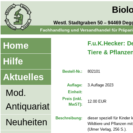
Biol
Westl. Stadtgraben 50 – 94469 Degge
Fachhandlung und Versandhandel für Präparie
F.u.K.Hecker: D
Home
Tiere & Pflanze
Hilfe
Bestell-Nr.:
802101
Aktuelles
Auflage:
3.Auflage 2023
Mod.
Einheit:
Preis (inkl.
12.00 EUR
Antiquariat
MwST):
Beschreibung:
dieser speziell für Kinder
Neuheiten
Wildtiere und Pflanzen mi
(Ulmer Verlag, 256 S.).