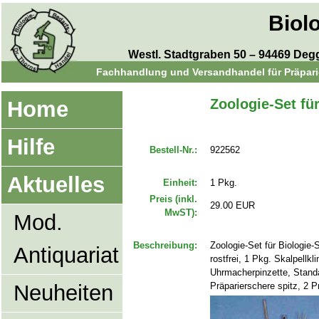
Biol
Westl. Stadtgraben 50 – 94469 Degge
Fachhandlung und Versandhandel für Präparie
Zoologie-Set fü
Home
Hilfe
Bestell-Nr.:
922562
Aktuelles
Einheit:
1 Pkg.
Preis (inkl.
29.00 EUR
MwST):
Mod.
Beschreibung:
Zoologie-Set für Biologie-
Antiquariat
rostfrei, 1 Pkg. Skalpellkl
Uhrmacherpinzette, Standar
Neuheiten
Präparierschere spitz, 2 