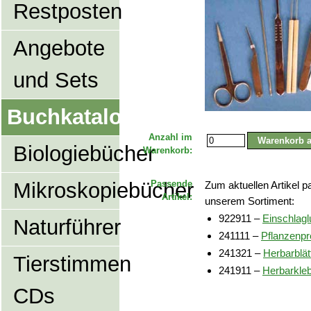
Restposten
Angebote
und Sets
Buchkatalog
Anzahl im
Biologiebücher
Warenkorb:
Mikroskopiebücher
Passende
Zum aktuellen Artikel 
Artikel:
unserem Sortiment:
922911 –
Einschlagl
Naturführer
241111 –
Pflanzenpr
241321 –
Herbarblät
Tierstimmen
241911 –
Herbarkleb
CDs